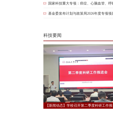
国家科技重大专项：癌症、心脑血管、呼吸
持
续
基金委发布计划与政策局2026年度专项
发
展
关
科技要闻
键
技...
【新闻动态】学校召开第二季度科研工作推进.