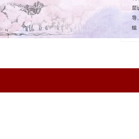
层
导
组