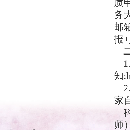
质
务
邮箱
报
知:
家
师）