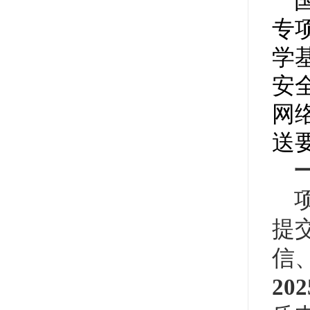
专
学
安
网
送
提
信
20