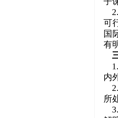
子
可
国
有
内
所