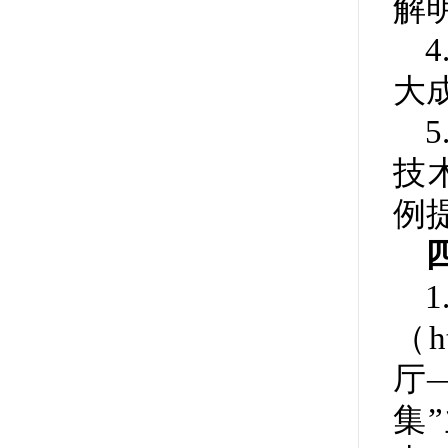
解
大
技
例
（ht
厅
集