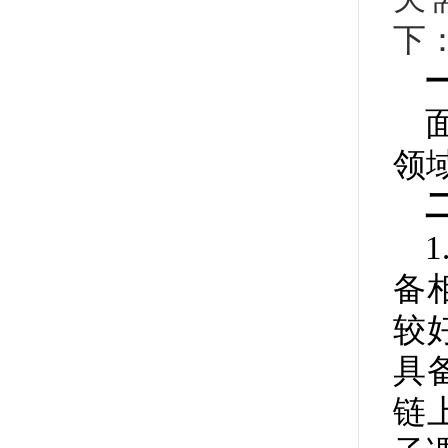
下
领
备
较
具
链