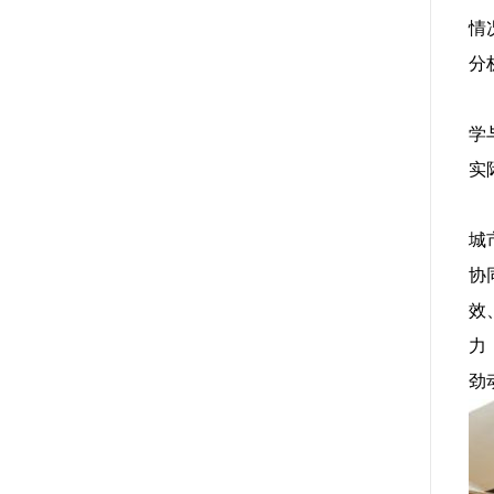
情
分
学
实
城
协
效
力
劲