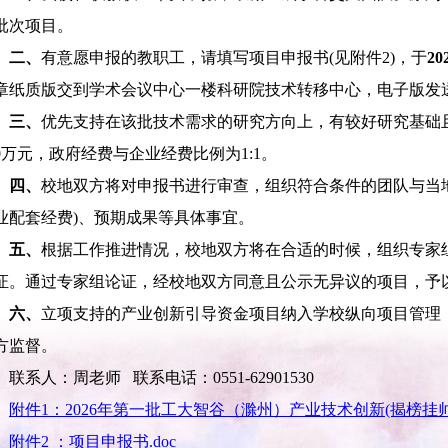
批次项目。
二、
有意愿申报的教职工，请填写项目申报书(见附件2)，于
2
章纸质版交到学术会议中心一楼科研院技术转移中心，电子版发送到kyyjsz
三、
优先支持在该批技术需求的研究方向上，有较好研究基础
00万元，政府经费与企业经费比例为1:1。
四、
校地双方将对申报书进行审查，组织符合条件的团队与当
业配套经费)、预期成果等具体事宜。
五、
根据工作推进情况，校地双方将在合适的时候，组织专家
证。通过专家组论证，经校地双方同意且公示无异议的项目，予
六、
立项支持的产业创新引导资金项目纳入学校纵向项目管理
方监督。
联系人：周老师 联系电话：0551-62901530
附件1：2026年第一批工大智谷（滁州）产业技术创新(揭榜挂帅)
附件2 ：项目申报书.doc