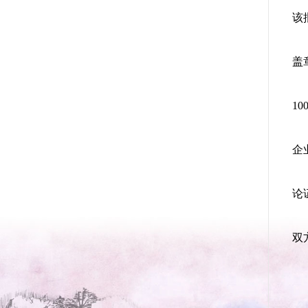
该
盖
1
企
论
双