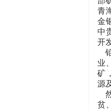
部
青
金
中
开
业
矿
源
贫