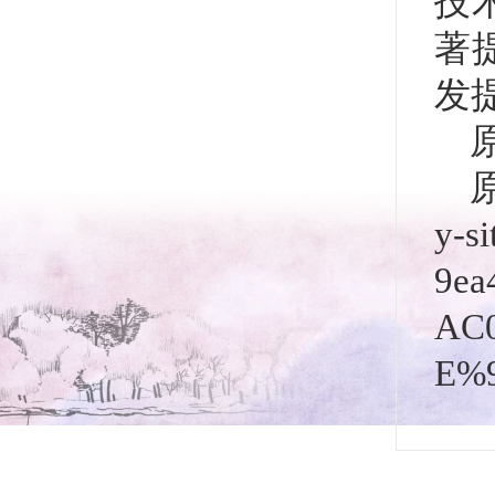
技
著
发
y-s
9ea
AC
E%9