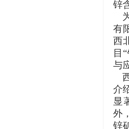
锌
有
西
目
与
介
显
外
锌