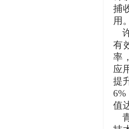
捕
用
有
率
应
提
6%
值